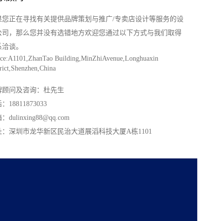
果您正在寻找有关提供品牌策划与推广/专卖店设计等服务的设
公司，那么您并没有选错地方欢迎您通过以下方式与我们取得
系洽谈。
ice:A1101
,
ZhanTao Building
,
MinZhiAvenue
,
Longhuaxin
rict
,
Shenzhen
,
China
牌顾问及咨询：杜先生
：18811873033
dulinxing88@qq.com
址：深圳市龙华新区民治大道展滔科技大厦A栋1101